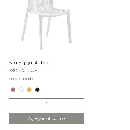
Silla Spyga sin brazos
Precio
336.770 COP
Impuesto incluido
Agregar al carrito