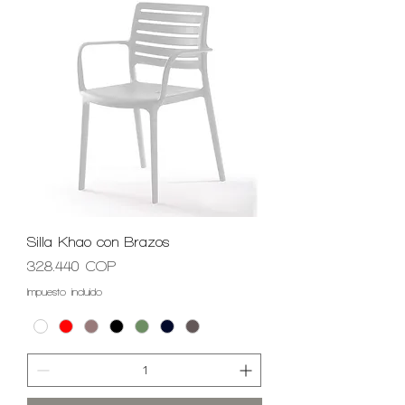
Silla Khao con Brazos
Precio
328.440 COP
Impuesto incluido