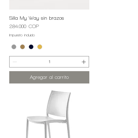
Silla My Way sin brazos
Precio
284.000 COP
Impuesto incluido
Agregar al carrito