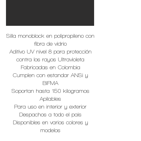
Sillas casa cocina terraza asientos
Silla monoblock en polipropileno con
plastico resistentes interior exterior
fibra de vidrio
colores apilables comedor tierra
Aditivo UV nivel 8 para protección
caliente finca uso interior uso
contra los rayos Ultravioleta
exterior aire libre
Fabricadas en Colombia
Cumplen con estandar ANSi y
BIFMA
Soportan hasta 150 kilogramos
Apilables
Para uso en interior y exterior
Despachos a todo el pais
Disponibles en varios colores y
modelos