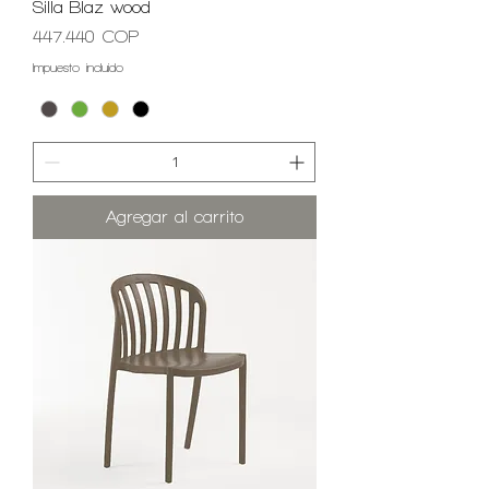
Silla Blaz wood
Precio
447.440 COP
Impuesto incluido
Agregar al carrito