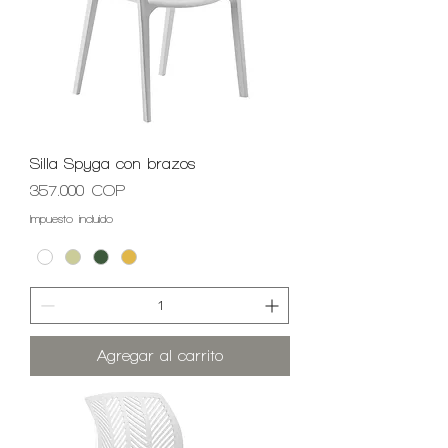
Silla Spyga con brazos
Precio
357.000 COP
Impuesto incluido
Agregar al carrito