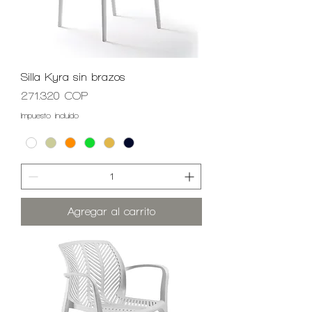
Silla Kyra sin brazos
Precio
271.320 COP
Impuesto incluido
Agregar al carrito