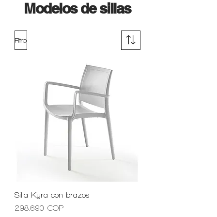
Modelos de sillas
Filtro
Silla Kyra con brazos
Precio
298.690 COP