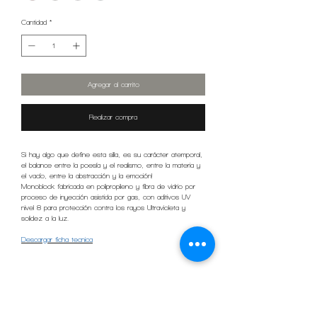
Cantidad
*
Agregar al carrito
Realizar compra
Si hay algo que define esta silla, es su carácter atemporal,
el balance entre la poesía y el realismo, entre la materia y
el vacío, entre la abstracción y la emoción!
Monoblock fabricada en polipropileno y fibra de vidrio por
proceso de inyección asistida por gas, con aditivos UV
nivel 8 para protección contra los rayos Ultravioleta y
solidez a la luz.
Descargar ficha tecnica
Especificaciones técnicas
-Silla monobloque, fabricada en polipropileno y fibra de vidrio
por proceso de inyección asistida por gas, con aditivos UV