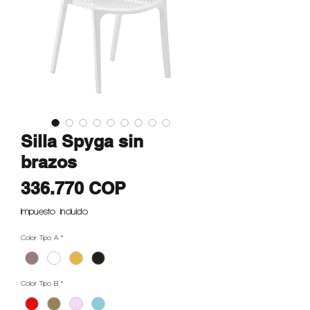
Silla Spyga sin
brazos
Precio
336.770 COP
Impuesto incluido
Color Tipo A
*
Color Tipo B
*