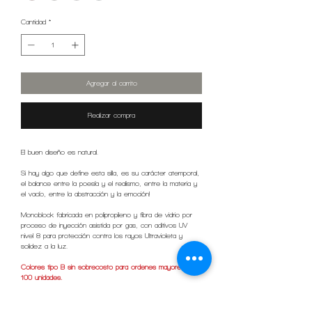
Cantidad
*
Agregar al carrito
Realizar compra
El buen diseño es natural.
Si hay algo que define esta silla, es su carácter atemporal,
el balance entre la poesía y el realismo, entre la materia y
el vacío, entre la abstracción y la emoción!
Monoblock fabricada en polipropileno y fibra de vidrio por
proceso de inyección asistida por gas, con aditivos UV
nivel 8 para protección contra los rayos Ultravioleta y
solidez a la luz.
Colores tipo B sin sobrecosto para ordenes mayores a
100 unidades.
Precio no incluye envio de fabrica a comprador