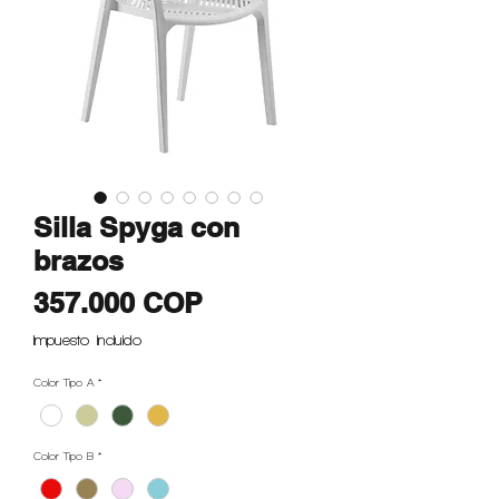
Silla Spyga con
brazos
Precio
357.000 COP
Impuesto incluido
Color Tipo A
*
Color Tipo B
*