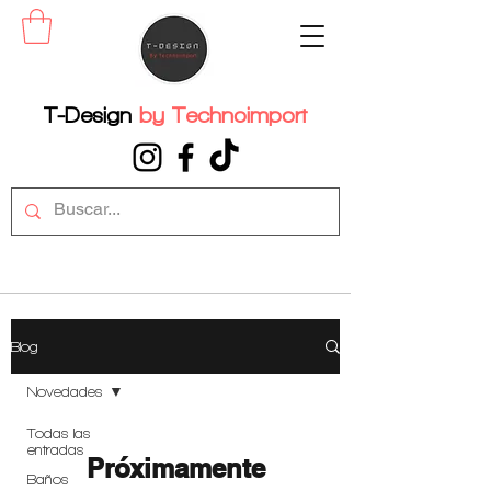
T-Design
by
Technoimport
Blog
Novedades
Todas las
entradas
Próximamente
Baños