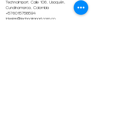
Technoimport, Calle 106, Usaquén,
Cundinamarca, Colombia
+576015758594
tdesign@technoimport.com.co
CALLE 106 # 17-30
Tel
(601) 575-6094
Whatsapp (+57) 601 5758594
BOGOTÁ, COLOMBIA