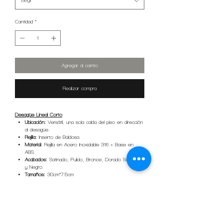
Elegir
Cantidad
*
Agregar al carrito
Realizar compra
Desagüe Lineal Corto
Ubicación:
Versátil, una sola caída del piso en dirección
al desagüe.
Rejilla:
Inserto de Baldosa.
Material:
Rejilla en Acero Inoxidable 316 + Base en
ABS.
Acabados:
Satinado, Pulido, Bronce, Dorado Satinado
y Negro.
Tamaños:
30cm*7.5cm
Accesorios incluidos:
Cesta de cabellos, gancho
levanta rejilla y adaptador enroscable.
Instalar usando métodos de impermeabilización estándar.