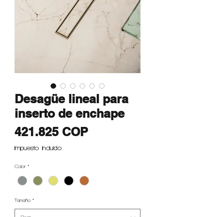
Desagüe lineal para
inserto de enchape
Precio
421.825 COP
Impuesto incluido
Color
*
Tamaño
*