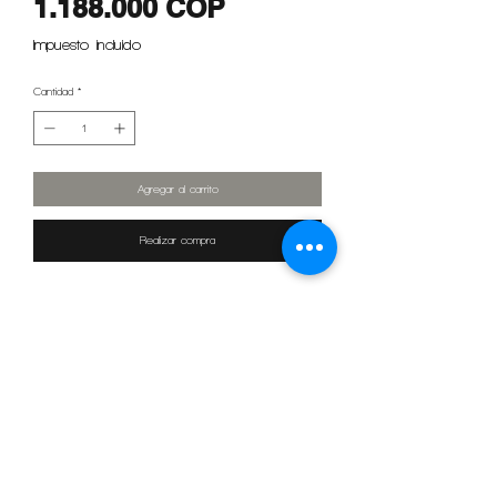
Precio
1.188.000 COP
Impuesto incluido
Cantidad
*
Agregar al carrito
Realizar compra
Tanque de empotrar en muro de doble descarga marca
OLI,
fabricado en Portugal, ahorrador de agua y compatible
con todos los inodoros suspendidos, ajustable en
profundidad y altura.
Características
Compatible con todos los Inodoros suspendidos
Instalación en pared de ladrillo o de cartón