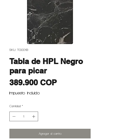
SKU: TG001B
Tabla de HPL Negro
para picar
Precio
389.900 COP
Impuesto incluido
Cantidad
*
Agregar al carrito