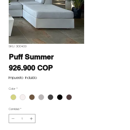
SKU: 300403
Puff Summer
Precio
926.900 COP
Impuesto incluido
Color
*
Cantidad
*