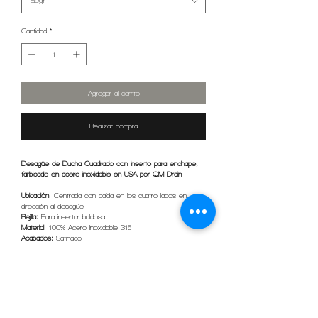
Elegir
Cantidad
*
Agregar al carrito
Realizar compra
Desagüe de Ducha Cuadrado con inserto para enchape,
farbicado en acero inoxidable en USA por QM Drain
Ubicación:
Centrada con caída en los cuatro lados en
dirección al desagüe
Rejilla:
Para insertar baldosa
Material:
100% Acero Inoxidable 316
Acabados:
Satinado
Tamaños:
10cm*10cm y 15cm*15cm.
Accesorios incluidos:
Cesta de cabello y gancho levanta
rejilla
INFORMACIÓN DE PRODUCTO