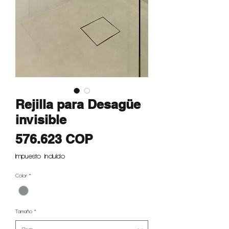
Rejilla para Desagüe
invisible
Precio
576.623 COP
Impuesto incluido
Color
*
Tamaño
*