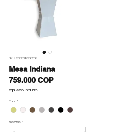
SKU: 300201/300202
Mesa Indiana
Precio
759.000 COP
Impuesto incluido
Color
*
superficie
*