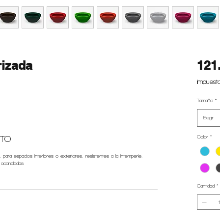
rizada
121
Impuesto
Tamaño
*
Elegir
CTO
Color
*
, para espacios interiores o exteriores, resistentes a la intemperie.
 acanaladas
Cantidad
*