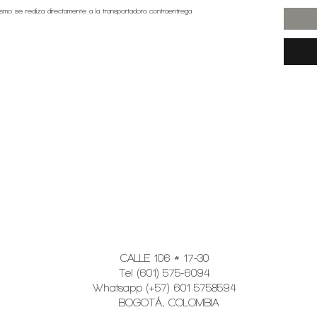
ismo se realiza directamente a la transportadora contraentrega.
CALLE 106 # 17-30
Tel (601) 575-6094
Whatsapp (+57) 601 5758594
BOGOTÁ, COLOMBIA