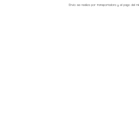
Envio se realiza por transportadora y el pago del m