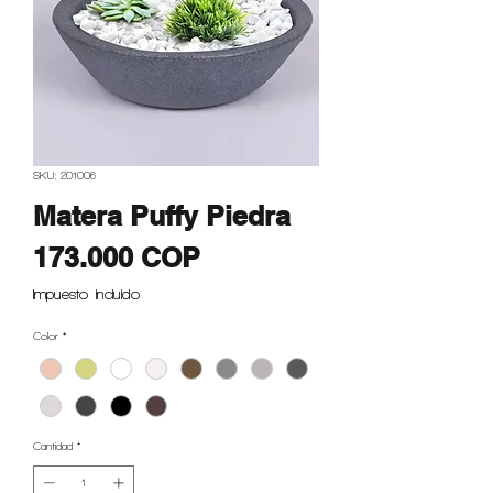
SKU: 201006
Matera Puffy Piedra
Precio
173.000 COP
Impuesto incluido
Color
*
Cantidad
*