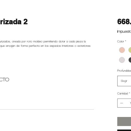
rizada 2
668
Impuesto
izados, creada por roto moldeo permitiendo dotar a cada pieza la
Color
*
que encajan de forma perfecta en los espacios interiores o exteriores.
Profundida
CTO
Elegir
Cantidad
*