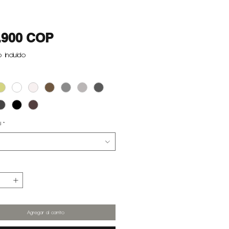
Precio
.900 COP
 incluido
d
*
Agregar al carrito