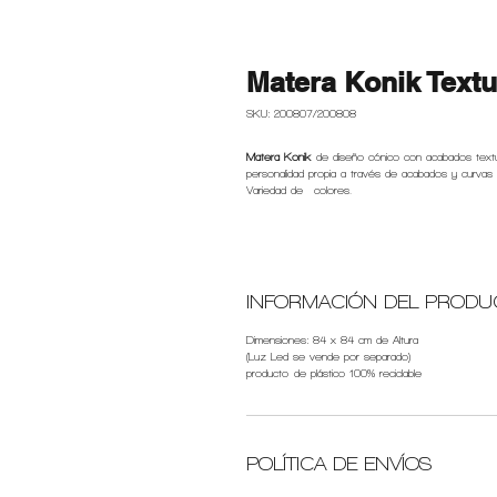
Matera Konik Textu
SKU: 200807/200808
Matera Konik
de diseño cónico con acabados textur
personalidad propia a través de acabados y curvas 
Variedad de colores.
INFORMACIÓN DEL PRODU
Dimensiones: 84 x 84 cm de Altura
(Luz Led se vende por separado)
producto de plástico 100% reciclable
POLÍTICA DE ENVÍOS