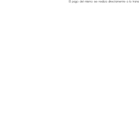
El pago del mismo se realiza directamente a la tran