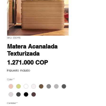
SKU: 200115
Matera Acanalada
Texturizada
Precio
1.271.000 COP
Impuesto incluido
Color
*
Cantidad
*