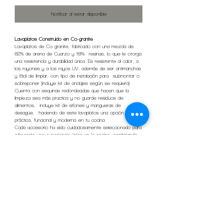
Notificar al estar disponible
Lavaplatos Construido en Co-granite
Lavaplatos de Co-granite, fabricado con una mezcla de
82% de arena de Cuarzo y 18% resinas, lo que le otorga
una resistencia y durabilidad única. Es resistente al calor, a
los rayones y a los rayos UV, además de ser antimanchas
y fácil de limpiar, con tipo de instalación para submontar o
sobreponer (incluye kit de anclajes según se requiera)
Cuenta con esquinas redondeadas que hacen que la
limpieza sea más practica y no guarde residuos de
alimentos, incluye kit de sifones y mangueras de
desagüe, haciendo de este lavaplatos una opción
práctica, funcional y moderna en tu cocina.
Cada accesorio ha sido cuidadosamente seleccionado para
ofrecerte una experiencia única en la cocina, combinando
practicidad y estilo en un solo producto.
INFORMACIÓN DEL PRODUCTO
Material
Co-granite 82% Arena de Quarzo
POLÍTICA DE ENVÍOS
y 18% Resinas.
producto disponible para envio depues de 3 semanas
Acabado
Mate