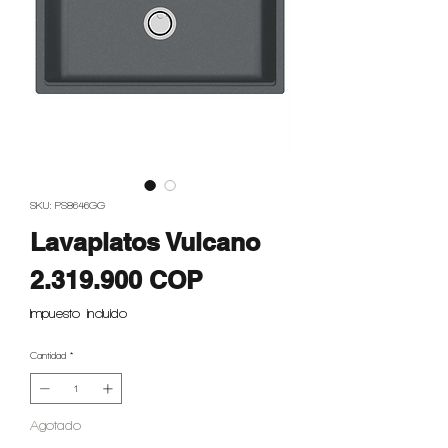
SKU: PS8646GG
Lavaplatos Vulcano
Precio
2.319.900 COP
Impuesto incluido
Cantidad
*
Agotado