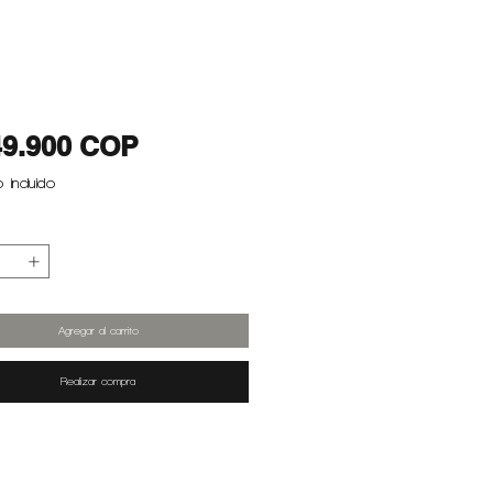
Precio
49.900 COP
 incluido
Agregar al carrito
Realizar compra