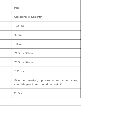
Inox
Sobreponer o submontar.
304 ss.
18 mm.
1,0 mm.
74,5 cm *40 cm.
78,5 cm *44 cm.
21,5 cms.
Sifón con canastillas y tap de rebosadero, kit de anclajes,
manual de garantía uso, cuidado e instalación.
5 años.