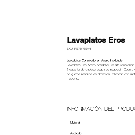
Lavaplatos Eros
SKU: PS7845SHH
Lavaplatos Construido en Acero Inoxidable
Lavaplatos en Acero Inoxidable De alta resistencia
(incluye kit de anclajes segun se requiera) Cuent
no guarde residuos de alimentos, fabricado con mater
moderna
.
INFORMACIÓN DEL PRODU
Material
Acabado