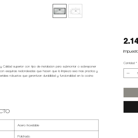
2.1
Impuesto
Cantidad
*
 y Calidad superior con tipo de instalacion para submontar o sobreponer
a con esquinas redondeadas que hacen que la limpieza sea mas practica y
iales robustos que garantizan durabilidad y funcionalidad en la cocina
CTO
Acero Inoxidable
Polichado.