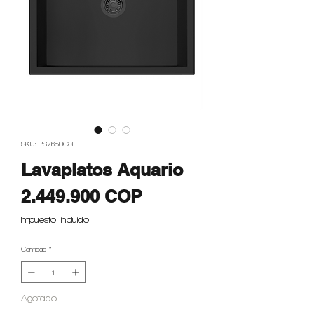
SKU: PS7650GB
Lavaplatos Aquario
Precio
2.449.900 COP
Impuesto incluido
Cantidad
*
Agotado