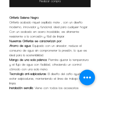
Realizar compra
Grifería Selene Negro
Grifería acabado niquel cepillado mate , con un diseño
moderno, innovador y funcional, ideal para cualquier hogar.
Con un acabado en acero inoxidable, es altamente
resistente a la corrosión y fácil de limpiar.
Nuestras Griferías se caracterizan por:
Ahorro de agua
: Equipado con un aireador, reduce el
consumo de agua sin comprometer la presión, lo que es
ideal para la sostenibilidad.
Mango de una sola palanca
: Permite ajustar la temperatura
y el flujo de agua con facilidad, ofreciendo un control
cómodo con una sola mano.
Tecnología anti-salpicaduras
: El diseño del caño ayuda a
evitar salpicaduras, manteniendo el área de trabajo más
limpia.
Instalación sencilla
: Viene con todos los accesorios
necesarios, facilitando la instalación incluso para quienes no
son expertos en plomería.
INFORMACIÓN DEL PRODUCTO
Material
Acero inoxidable y Aleacion zinc
POLÍTICA DE ENVÍOS