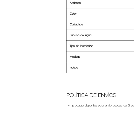
Acabado
Color
Cartuchos
Función de Agua
Tipo de Instalación
Medidas
Incluye
POLÍTICA DE ENVÍOS
producto disponible para envio depues de 3 s