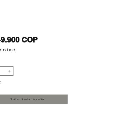
Precio
49.900 COP
 incluido
o
Notificar al estar disponible