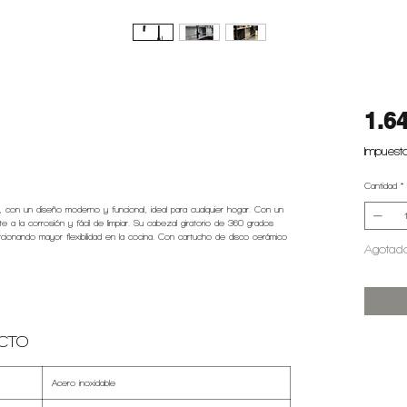
1.6
Impuesto
Cantidad
*
, con un diseño moderno y funcional, ideal para cualquier hogar. Con un
 a la corrosión y fácil de limpiar. Su cabezal giratorio de 360 grados
porcionando mayor flexibilidad en la cocina. Con cartucho de disco cerámico
Agotad
CTO
Acero inoxidable