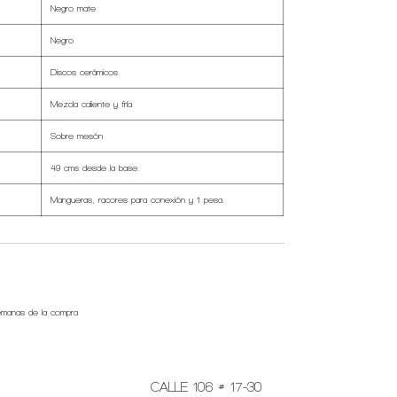
Negro mate
Negro
Discos cerámicos
Mezcla caliente y fría
Sobre mesón
49 cms desde la base.
Mangueras, racores para conexión y 1 pesa.
emanas de la compra
CALLE 106 # 17-30