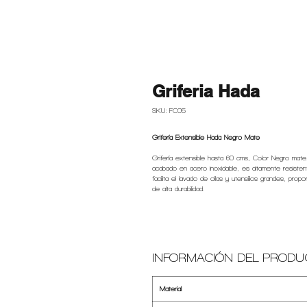
Griferia Hada
SKU: FC05
Grifería Extensible Hada Negro Mate
Grifería extensible hasta 60 cms, Color Negro mate
acabado en acero inoxidable, es altamente resistente
facilita el lavado de ollas y utensilios grandes, pro
de alta durabilidad.
INFORMACIÓN DEL PRODU
Material