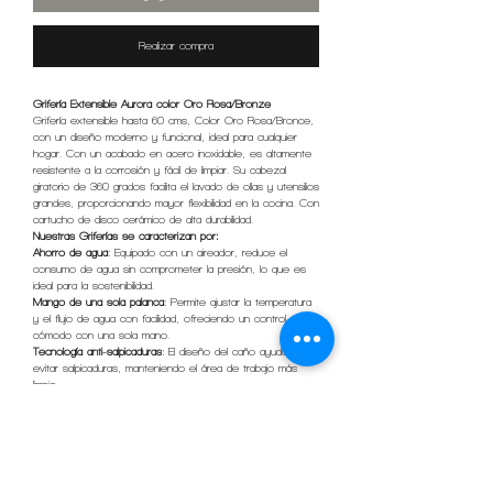
Realizar compra
Grifería Extensible Aurora color Oro Rosa/Bronze
Grifería extensible hasta 60 cms, Color Oro Rosa/Bronce,
con un diseño moderno y funcional, ideal para cualquier
hogar. Con un acabado en acero inoxidable, es altamente
resistente a la corrosión y fácil de limpiar. Su cabezal
giratorio de 360 grados facilita el lavado de ollas y utensilios
grandes, proporcionando mayor flexibilidad en la cocina. Con
cartucho de disco cerámico de alta durabilidad.
Nuestras Griferías se caracterizan por:
Ahorro de agua
: Equipado con un aireador, reduce el
consumo de agua sin comprometer la presión, lo que es
ideal para la sostenibilidad.
Mango de una sola palanca
: Permite ajustar la temperatura
y el flujo de agua con facilidad, ofreciendo un control
cómodo con una sola mano.
Tecnología anti-salpicaduras
: El diseño del caño ayuda a
evitar salpicaduras, manteniendo el área de trabajo más
limpia.
Instalación sencilla
: Incluye todos los accesorios necesarios,
facilitando la instalación incluso para quienes no son
expertos en plomería.