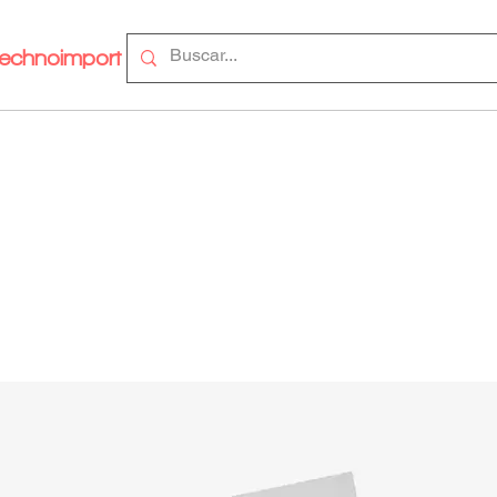
echnoimport
Sobre T-design
Arquitectura y diseño
Produc