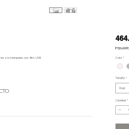
464
Impuesto
nte a la intemperie con filtro UV8
Color
*
Tamaño
*
Elegir
CTO
Cantidad
*