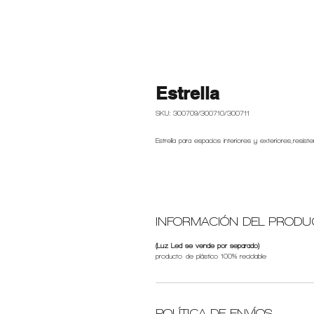
Estrella
SKU: 300709/300710/300711
Estrella para espacios interiores y exteriores,resiste
INFORMACIÓN DEL PRODU
(Luz Led se vende por separado)
producto de plástico 100% reciclable
POLÍTICA DE ENVÍOS