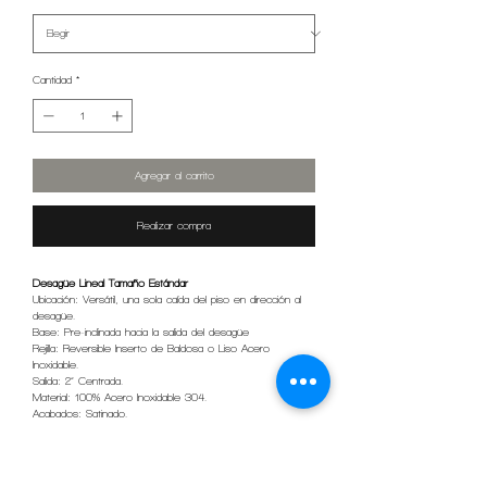
Cantidad
*
Agregar al carrito
Realizar compra
Desagüe Lineal Tamaño Estándar
Ubicación: Versátil, una sola caída del piso en dirección al
desagüe.
Base: Pre-inclinada hacia la salida del desagüe
Rejilla: Reversible Inserto de Baldosa o Liso Acero
Inoxidable.
Salida: 2” Centrada.
Material: 100% Acero Inoxidable 304.
Acabados: Satinado.
Tamaños: 60cm*7cm & 90cm*9cm.
Accesorios incluidos: Antiolor, gancho levanta rejilla, patas
ajustables y adaptador enroscable.