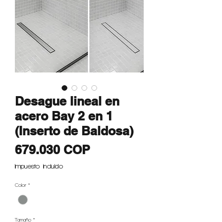
Desague lineal en
acero Bay 2 en 1
(Inserto de Baldosa)
Precio
679.030 COP
Impuesto incluido
Color
*
Tamaño
*