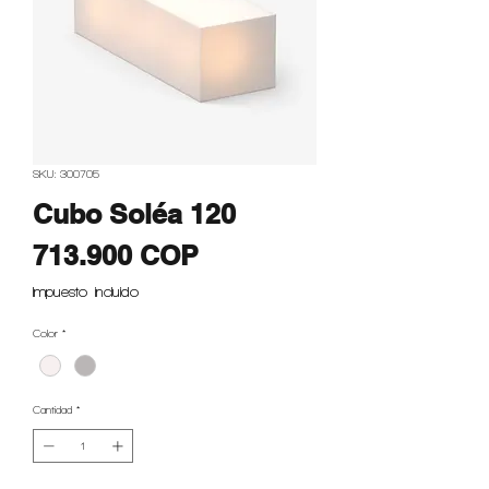
SKU: 300705
Cubo Soléa 120
Precio
713.900 COP
Impuesto incluido
Color
*
Cantidad
*