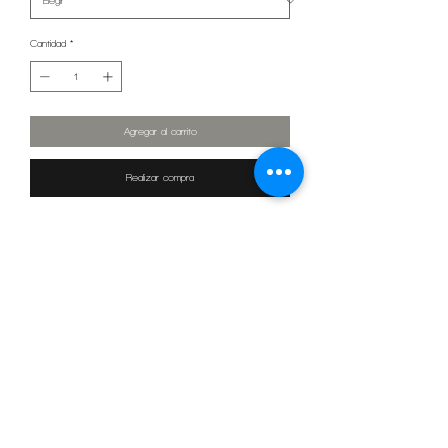
Cantidad
*
Agregar al carrito
Realizar compra
Comedor 6 puestos de lineas rectas y de gran estilo, con
opción en superficies de vidrio templado, consiguen un gran
impacto visual, su fabricación en roto-moldeo permite dotar
a cada pieza de lineas perfectas y minimalistas encajando
en los espacios de interior como exterior.
Dimensiones: 155 x 87 x 76 cm de Altura
Peso 28 Kg
Productos son de plástico 100% reciclable.
CALLE 106 # 17-30
Tel
(601) 575-6094