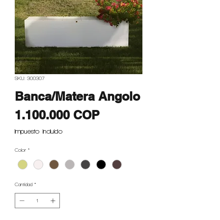
SKU: 300307
Banca/Matera Angolo
Precio
1.100.000 COP
Impuesto incluido
Color
*
Cantidad
*